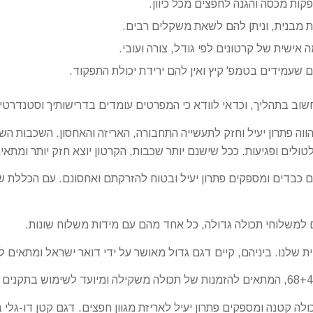
ות מכסה והגנה לחפצים מכל כיוון.
ת מבנית, וניתן להם לשאת משקלים רבים.
ישית של קרטונים לפי גודל, צורה ועובי.
ים שעמידים בטמפ' קיץ ואין להם ירידת יכולת התפקוד.
חשוב בתהליך, וכדאי לוודא כי המפרטים עומדים בדרישותיך וסטנדרטי
הווה פתרון יעיל וחזק לתעשייה התחבורה, האריזה והאחסון. השכבות ה
ולים ופגיעות. ככל שישנם יותר שכבות, הקרטון יוצא חזק יותר ומתאי
 כבדים ומספקים פתרון יעיל ובטוח להזרקתם ואחסונם. עם הכללת שכ
ם למשלוחי תכולה גדולה, כל אחד מהם עם מידות משלוח שונות.
ת שלנו. ביניהם, קיים דגם גדול מאושר על ידי דואר ישראל ומתאים 
ם פתרון יעיל לאריזת מגוון חפצים. דגם קטן דו-גלי במידות 46+36+32 יכול להתאים לצר