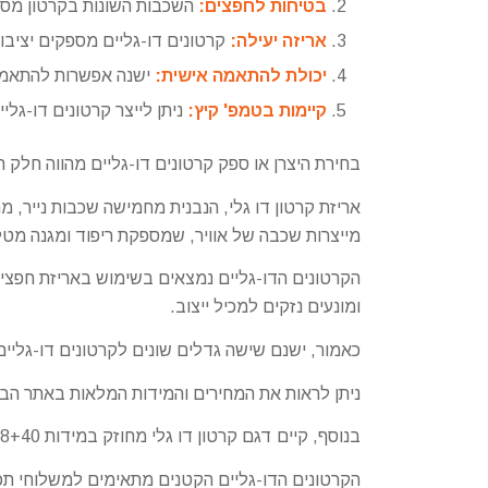
בטיחות לחפצים:
השכבות השונות בקרטון מספק
אריזה יעילה:
קרטונים דו-גליים מספקים יציבו
יכולת להתאמה אישית:
ישנה אפשרות להתאמה א
קיימות בטמפ' קיץ:
ניתן לייצר קרטונים דו-גלי
בחירת היצרן או ספק קרטונים דו-גליים מהווה חלק 
אריזת קרטון דו גלי, הנבנית מחמישה שכבות נייר, מ
מייצרות שכבה של אוויר, שמספקת ריפוד ומגנה מטלט
הקרטונים הדו-גליים נמצאים בשימוש באריזת חפצים
ומונעים נזקים למכיל ייצוב.
כאמור, ישנם שישה גדלים שונים לקרטונים דו-גליי
ניתן לראות את המחירים והמידות המלאות באתר הבי
בנוסף, קיים דגם קרטון דו גלי מחוזק במידות 68+48+40, המתאים להזמנות של תכולה משקילה ומיועד לשימוש בתקנים קפדניים.
הקרטונים הדו-גליים הקטנים מתאימים למשלוחי תכולה קטנה ומספקי