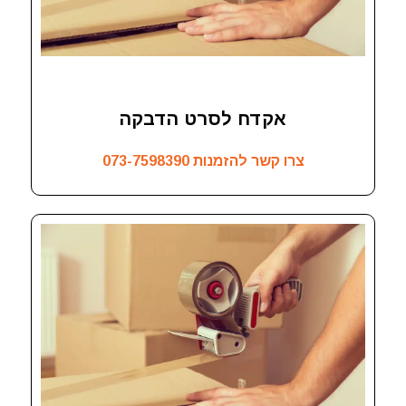
אקדח לסרט הדבקה
צרו קשר להזמנות
073-7598390