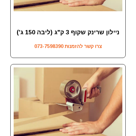
ניילון שרינק שקוף 3 ק"ג (ליבה 150 ג’)
צרו קשר להזמנות
073-7598390