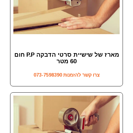
מארז של שישיית סרטי הדבקה P.P חום
60 מטר
צרו קשר להזמנות
073-7598390