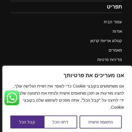
תפריט
עמוד הבית
אודות
קטלוג אריזות קרטון
מאמרים
מדיניות פרטיות
צור קשר
אנו מעריכים את פרטיותך
אנו משתמשים בקובצי Cookie כדי לשפר את חוויית הגלישה שלך,
להציג מודעות או תוכן מותאמים אישית ולנתח את התנועה שלנו. על
ידי לחיצה על "קבל הכל", אתה מסכים לשימוש שלנו בקובצי
ש.ש אריזות קרטון - קרטונים ממותגים, קרטונים לאריזה, אריזות קרטון, קרטונים
Cookie.
למעבר דירה, קרטונים למכירה וייצור מוצרי קרטון לפי הזמנה
התאמה אישית
דחה הכל
קבל הכל
חייג עכשיו
WAZE